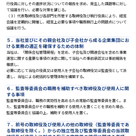
行役員に対しその進捗状況についての報告を求め、発生した課題等に対し
て協議を行い、必要な対策を講じる。
（３）代表取締役及び各部門を所管する取締役及び執行役員により、経営
会議を定期的に開催し、経営上必要な事項や職務執行上の問題点について
協議を行う。
５．当社並びにその親会社及び子会社から成る企業集団にお
ける業務の適正を確保するための体制
当社は、「関係会社管理規程」を定め、子会社及び関連会社を含めた事業
運営に関する重要な事項の決定に関して当社への事前承認又は事前報告を
徹底し、
必要に応じて当社の役員又は使用人を子会社の取締役又は監査役として派
遣し、当社による統括的な管理体制を構築する。
６．監査等委員会の職務を補助すべき取締役及び使用人に関
する事項
監査等委員会は、職務の実効性を高めるため常勤の監査等委員を置く。ま
た、監査等委員会がその職務を補助する使用人を置くことを求めた場合、
監査等委員会と協議の上、補助する使用人を置く。
７．前号の取締役及び使用人の他の取締役（監査等委員であ
る取締役を除く。）からの独立性及び監査等委員会の当該取