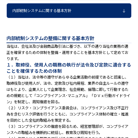
内部統制システムに関する基本方針
内部統制システムの整備に関する基本方針
当社は、会社法及び金融商品取引法に基づき、以下の通り当社の業務の適
正を確保するための体制を整備・運用することを基本方針として定めてお
ります。
１．取締役、使用人の職務の執行が法令及び定款に適合する
ことを確保するための体制
（１）当社は、法令等の遵守があらゆる企業活動の前提であると認識し、
取締役及び使用人が、法令、定款及び社内規程、業界の自主ルールの遵守
はもとより、企業人として企業理念、社会規範、倫理に即して行動するた
めの規範として「コンプライアンス･マニュアル」「ＤＶｘ行動ガイドライ
ン」を制定し、周知徹底を図る。
（２）リスク・コンプライアンス委員会は、コンプライアンス及び不正行
為を含むリスク評価を行うとともに、コンプライアンス体制の確立・推進
を目的とした全社的取組みを策定する。
（３）コンプライアンスの徹底を図るため、経営管理部が、コンプライア
ンスへの取組みを横断的に統括し、教育及び周知を行う。