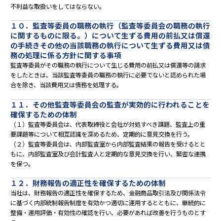
不利益な取扱いをしてはならない。
１０．監査等委員の職務の執行（監査等委員会の職務の執行
に関するものに限る。）について生ずる費用の前払又は償還
の手続きその他の当該職務の執行について生ずる費用又は債
務の処理に係る方針に関する事項
監査等委員がその職務の執行について生じる費用の前払又は償還等の請求
をしたときは、当該監査等委員の職務の執行に必要でないと認められた場
合を除き、当該費用又は債務を処理する。
１１．その他監査等委員会の監査が実効的に行われることを
確保するための体制
（１）監査等委員会は、代表取締役と会社が対処すべき課題、監査上の重
要課題等について相互認識を深めるため、定期的に意見交換を行う。
（２）監査等委員会は、内部監査室から内部監査結果の報告を受けるとと
もに、内部監査室及び会計監査人と定期的な意見交換を行い、緊密な連携
を保つ。
１２．財務報告の適正性を確保するための体制
当社は、財務報告の適正性を確保するため、金融商品取引法及び関係法令
に基づく内部統制報告制度を有効かつ適切に運用するとともに、継続的に
整備・運用評価・有効性の確認を行い、必要があれば改善を行うものとす