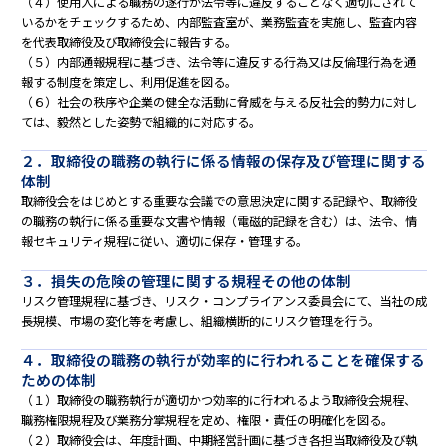
（４）使用人による職務の遂行が法令等に違反することなく適切にされて
いるかをチェックするため、内部監査室が、業務監査を実施し、監査内容
を代表取締役及び取締役会に報告する。
（５）内部通報規程に基づき、法令等に違反する行為又は反倫理行為を通
報する制度を策定し、利用促進を図る。
（６）社会の秩序や企業の健全な活動に脅威を与える反社会的勢力に対し
ては、毅然とした姿勢で組織的に対応する。
２．取締役の職務の執行に係る情報の保存及び管理に関する
体制
取締役会をはじめとする重要な会議での意思決定に関する記録や、取締役
の職務の執行に係る重要な文書や情報（電磁的記録を含む）は、法令、情
報セキュリティ規程に従い、適切に保存・管理する。
３．損失の危険の管理に関する規程その他の体制
リスク管理規程に基づき、リスク・コンプライアンス委員会にて、当社の成
長規模、市場の変化等を考慮し、組織横断的にリスク管理を行う。
４．取締役の職務の執行が効率的に行われることを確保する
ための体制
（１）取締役の職務執行が適切かつ効率的に行われるよう取締役会規程、
職務権限規程及び業務分掌規程を定め、権限・責任の明確化を図る。
（２）取締役会は、年度計画、中期経営計画に基づき各担当取締役及び執