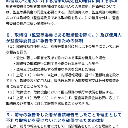
締役及び使用人に対する指示の実効性の確保に関する事項
監査等委員会の監査業務を補助する使用人の人事異動、評価等について
は、監査等委員会の同意を必要とする。当該使用人は、監査業務の範囲に
おいては取締役（監査等委員である取締役を除く。）の指揮を外れ、監査
等委員の指示に従い業務を行う。
８．取締役（監査等委員である取締役を除く。）及び使用人
が監査等委員会に報告をするための体制
（１）取締役及び使用人は、監査等委員会に対し以下の場合について迅速
な報告を行う。
・会社に著しい損害を及ぼす恐れのある事実を発見した場合
・取締役の職務遂行に関する不正の行為を発見した場合
・法令又は定款に違反する重要な事実を発見した場合
（２）上記（１）のほか、当社は、内部通報規程に基づく通報制度を設け
ており、取締役及び使用人は、違法行為等を内部監査室又は社外監査等委
員に報告することができる。
（３）取締役は、取締役会において担当職務の執行の状況を報告する。
（４）上記（１）乃至（３）にかかわらず、監査等委員会は必要に応じて
取締役及び使用人に対して報告を求めることができる。
９．前号の報告をした者が当該報告をしたことを理由として
不利な取扱いを受けないことを確保するための体制
当社は、前号の報告をした者に対して、当該報告をしたことを理由として