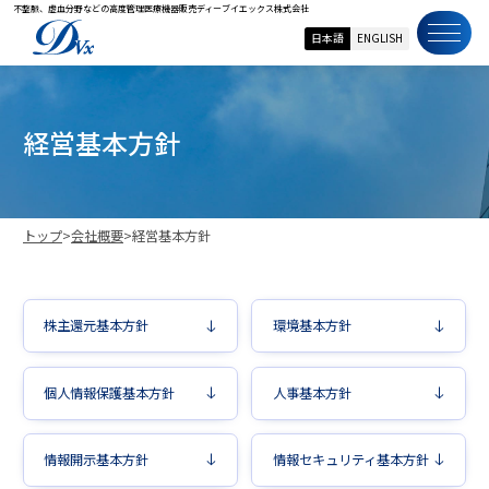
不整脈、虚血分野などの高度管理医療機器販売
ディーブイエックス株式会社
日本語
ENGLISH
経
営
基
本
方
針
トップ
>
会社概要
>
経営基本方針
株主還元基本方針
環境基本方針
個人情報保護基本方針
人事基本方針
情報開示基本方針
情報セキュリティ基本方針